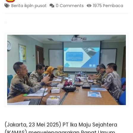
B
n
Berita ikpln pusat
0 Comments
1975 Pembaca
g
,
S
T
r
a
I
v
e
l
T
P
a
l
E
e
m
b
a
n
g
L
a
m
(Jakarta, 23 Mei 2025) PT Ika Maju Sejahtera
p
(IKAMAS) menyelenggarakan Rapat Umum