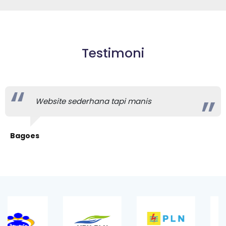
u
n
g
Testimoni
Website sederhana tapi manis
Bagoes