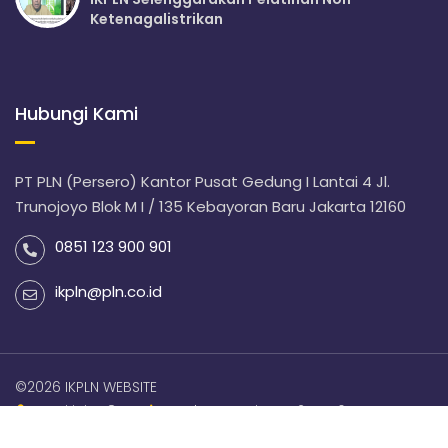
Ketenagalistrikan
Hubungi Kami
PT PLN (Persero) Kantor Pusat Gedung I Lantai 4 Jl.
Trunojoyo Blok M I / 135 Kebayoran Baru Jakarta 12160
0851 123 900 901
ikpln@pln.co.id
©2026 IKPLN WEBSITE
Hari ini : 58
Total Pengunjung : 275476
Online : 1